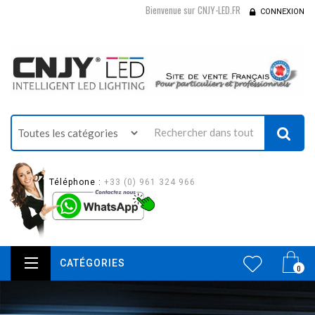
Bienvenue sur CNJY-LED.FR
CONNEXION
Téléphone :
+33 (0) 961 324 966
CATÉGORIES
0