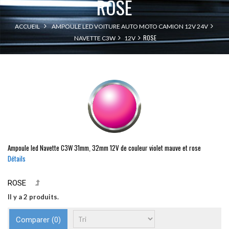
ROSE
ACCUEIL
AMPOULE LED VOITURE AUTO MOTO CAMION 12V 24V
ROSE
NAVETTE C3W
12V
Ampoule led
Navette
C3W
31mm
32mm
12V de couleur violet mauve et rose
,
Détails
ROSE
Il y a 2 produits.
Comparer (
0
)