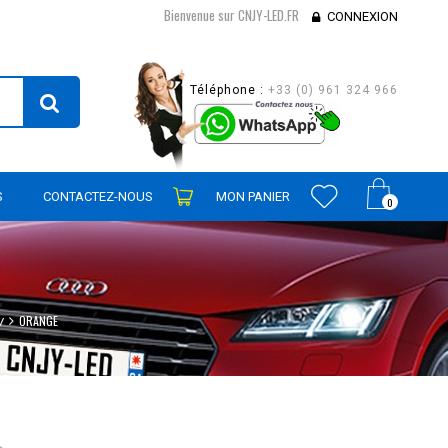
Bienvenue sur CNJY-LED.FR
CONNEXION
Téléphone :
+33 (0) 961 324 966
S
CONTACTEZ-NOUS
MON PANIER
0
ORANGE
V