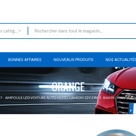
Toutes les catégories
BONNES AFFAIRES
NOUVEAUX PRODUITS
NOS ACTUALITÉ
ORANGE
AMPOULE LED VOITURE AUTO MOTO CAMION 12V 24V
BAX9S - H6W
12