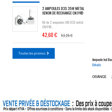
2 AMPOULES D3S 35W METAL
XENON DE RECHANGE CNJY®
Kit de 2 ampoules HID D3S métal
CNJY®...
42,60 €
53,25 €
Toutes les promos
Ampoule led
Ba
Détails
ORANGE