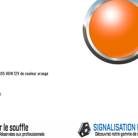
x9S
H6W
12V de couleur orange