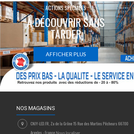
ACTIONS SPÉCIALES
À DÉCOUVRIR SANS
TARDER
AFFICHER PLUS
NOS MAGASINS
CNJY-LED.FR, Za de la Grône 15 Rue des Martins Pêcheurs 66700
Argeles - France
Nous localiser