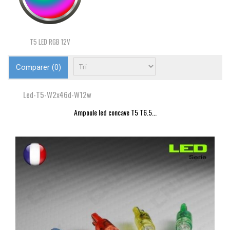
T5 LED RGB 12V
Comparer (
0
)
Led-T5-W2x46d-W12w
Ampoule led concave T5 T6.5...