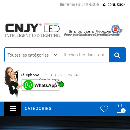
Bienvenue sur CNJY-LED.FR
CONNEXION
Téléphone :
+33 (0) 961 324 966
CATÉGORIES
0