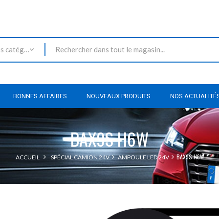
Toutes les catégories
BONNES AFFAIRES
NOUVEAUX PRODUITS
NOS ACTUALITÉ
BAX9S H6W
BAX9S H6W
ACCUEIL
SPÉCIAL CAMION 24V
AMPOULE LED 24V