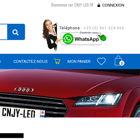
Bienvenue sur CNJY-LED.FR
CONNEXION
Téléphone :
+33 (0) 961 324 966
S
CONTACTEZ-NOUS
MON PANIER
0