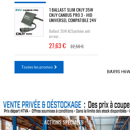
1 BALLAST SLIM CNJY 35W
CNJY CANBUS PRO 3 - HID
UNIVERSEL COMPATIBLE 24V
Ballast 35W ACSystème anti
erreur...
27,63 €
32,50 €
Toutes les promos
BAX9S H6
ACTIONS SPÉCIALES