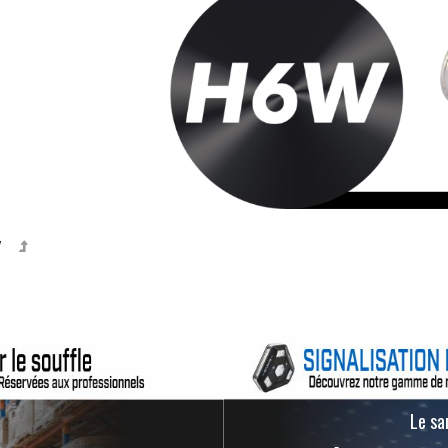
W
Le san