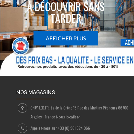
À DÉCOUVRIR SANS
TARDER
AFFICHER PLUS
NOS MAGASINS
CNJY-LED.FR, Za de la Grône 15 Rue des Martins Pêcheurs 66700
Argeles - France
Nous localiser
Appelez-nous au :
+33 (0) 961 324 966