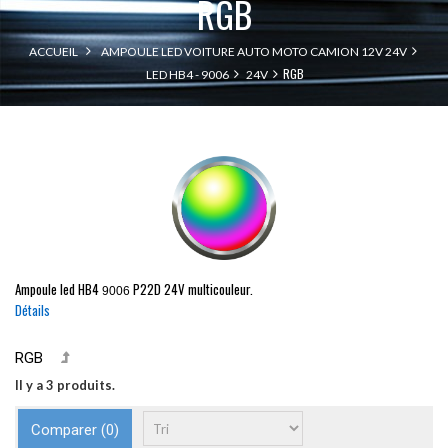
RGB
ACCUEIL
AMPOULE LED VOITURE AUTO MOTO CAMION 12V 24V
RGB
LED HB4 - 9006
24V
Ampoule led
HB4
P22D
24V multicouleur.
9006
Détails
RGB
Il y a 3 produits.
Comparer (
0
)