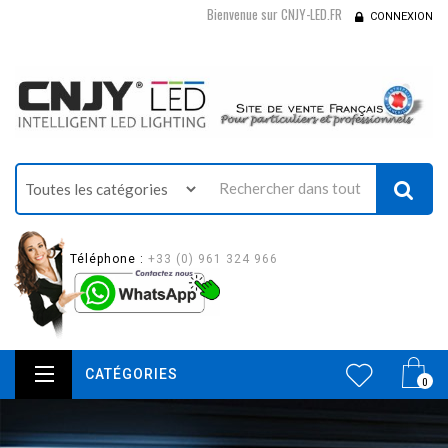
Bienvenue sur CNJY-LED.FR
CONNEXION
Téléphone :
+33 (0) 961 324 966
CATÉGORIES
0