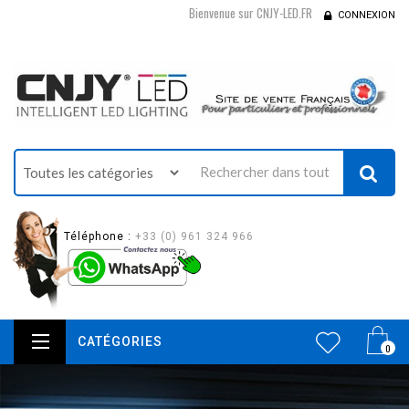
Bienvenue sur CNJY-LED.FR
CONNEXION
Téléphone :
+33 (0) 961 324 966
CATÉGORIES
0