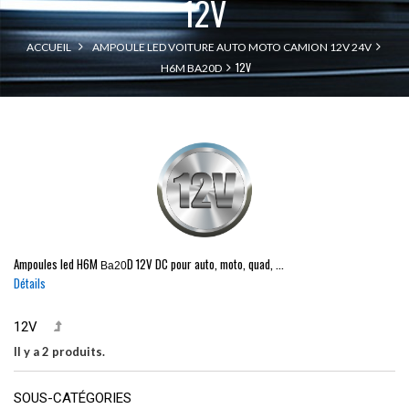
12V
ACCUEIL
AMPOULE LED VOITURE AUTO MOTO CAMION 12V 24V
12V
H6M BA20D
Ampoules led
H6M
D
12V DC pour auto, moto, quad, ...
Ba20
Détails
12V
Il y a 2 produits.
SOUS-CATÉGORIES