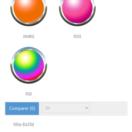
ORANGE
ROSE
RGB
Comparer (
0
)
H6m-Ba20d