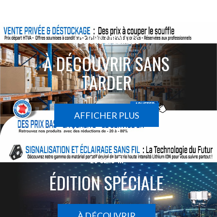
ACTIONS SPÉCIALES
À DÉCOUVRIR SANS
TARDER
AFFICHER PLUS
Le sans-fil
ÉDITION SPÉCIALE
À DÉCOUVRIR