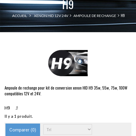
H9
H9
ACCUEIL
XENON HID 12V 24V
AMPOULE DE RECHANGE
Ampoule de rechange pour kit de conversion xenon HID H9 35w, 55w, 75w, 100W
compatibles 12V et 24V.
H9
Il y a 1 produit.
Comparer (
0
)