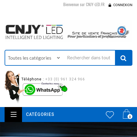
Bienvenue sur CNJY-LED.FR
CONNEXION
Téléphone :
+33 (0) 961 324 966
CATÉGORIES
0