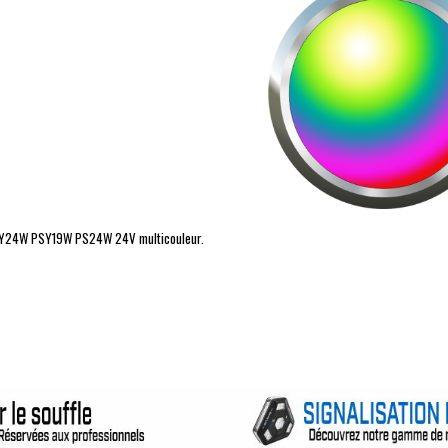
Y24W
PSY19W
PS24W
24V multicouleur.