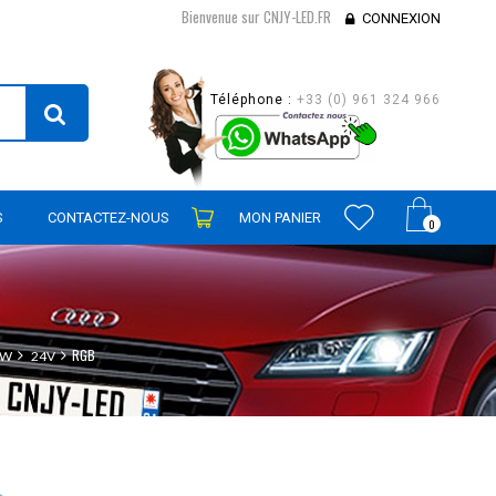
Bienvenue sur CNJY-LED.FR
CONNEXION
Téléphone :
+33 (0) 961 324 966
S
CONTACTEZ-NOUS
MON PANIER
0
RGB
4W
24V