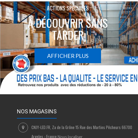
ACTIONS SPÉCIALES
À DÉCOUVRIR SANS
TARDER
AFFICHER PLUS
NOS MAGASINS
CNJY-LED.FR, Za de la Grône 15 Rue des Martins Pêcheurs 66700
Argeles - France
Nous localiser