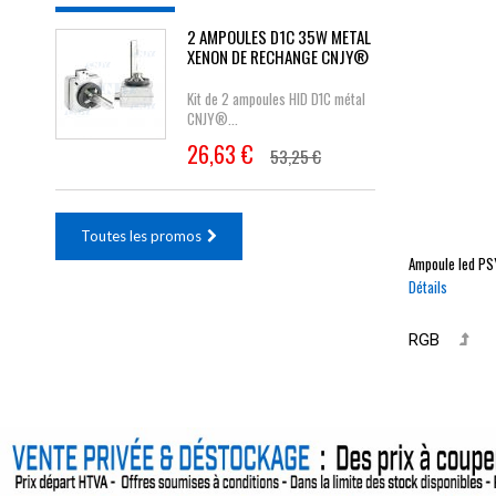
2 AMPOULES D1C 35W METAL
XENON DE RECHANGE CNJY®
Kit de 2 ampoules HID D1C métal
CNJY®...
26,63 €
53,25 €
Toutes les promos
Ampoule led
PS
Détails
RGB