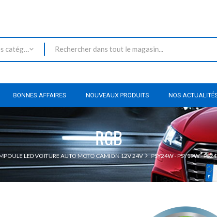
Toutes les catégories
BONNES AFFAIRES
NOUVEAUX PRODUITS
NOS ACTUALITÉ
RGB
MPOULE LED VOITURE AUTO MOTO CAMION 12V 24V
PSY24W - PSY19W - PS2