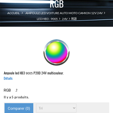
RGB
ACCUEIL
AMPOULE LED VOITURE AUTO MOTO CAMION 12V 24V
RGB
LED HB3 - 9005
24V
Ampoule led
HB3
P20D
24V multicouleur.
9005
Détails
RGB
Il y a 5 produits.
Comparer (
0
)