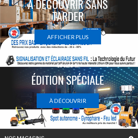
À DÉCOUVRIR SANS
TARDER
AFFICHER PLUS
Le sans-fil
ÉDITION SPÉCIALE
À DÉCOUVRIR