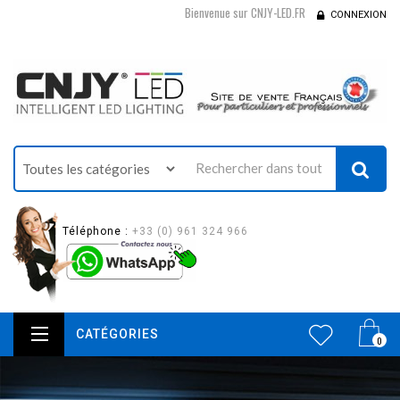
Bienvenue sur CNJY-LED.FR
CONNEXION
Téléphone :
+33 (0) 961 324 966
CATÉGORIES
0