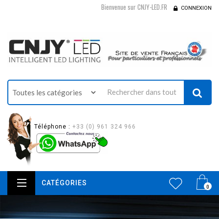
Bienvenue sur CNJY-LED.FR
CONNEXION
Téléphone :
+33 (0) 961 324 966
CATÉGORIES
0