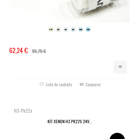
62,24 €
95,75 €
Liste de souhaits
Comparer
H3-Pk22s
KIT XENON H3 PK22S 24V...