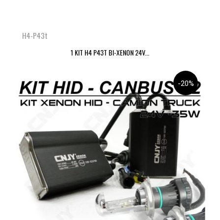
H4-P43t
1 KIT H4 P43T BI-XENON 24V...
-20%