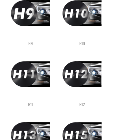
H9
H10
H11
H12