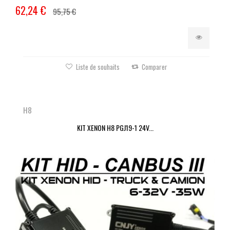
62,24 €
95,75 €
Liste de souhaits
Comparer
H8
KIT XENON H8 PGJ19-1 24V...