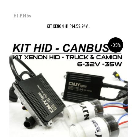
H1-P145s
KIT XENON H1 P14.5S 24V...
-35%