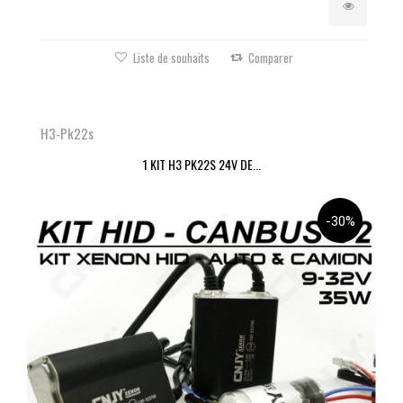
Liste de souhaits
Comparer
H3-Pk22s
1 KIT H3 PK22S 24V DE...
-30%