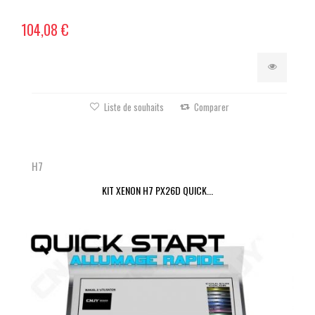
104,08 €
Liste de souhaits
Comparer
H7
KIT XENON H7 PX26D QUICK...