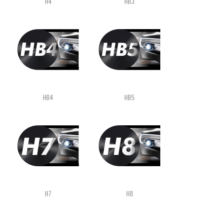
H4
HB3
HB4
HB5
H7
H8