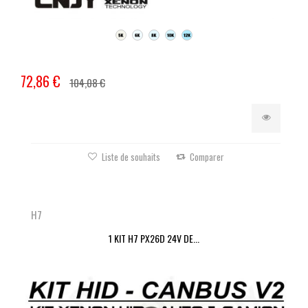
72,86 €
104,08 €
Liste de souhaits
Comparer
H7
1 KIT H7 PX26D 24V DE...