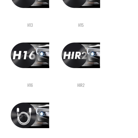
H13
H15
H16
HIR2