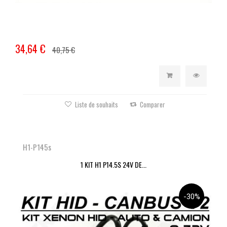
34,64 €
40,75 €
Liste de souhaits
Comparer
H1-P145s
1 KIT H1 P14.5S 24V DE...
-30%