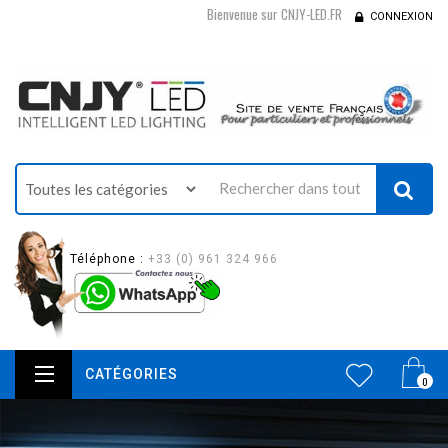
Bienvenue sur CNJY-LED.FR
CONNEXION
Téléphone :
+33 (0) 961 324 966
CATÉGORIES
0