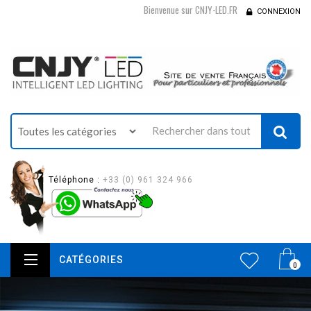
Bienvenue sur CNJY-LED.FR
CONNEXION
Téléphone :
+33 (0) 961 324 966
CATÉGORIES
0