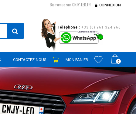
Bienvenue sur CNJY-LED.FR
CONNEXION
Téléphone :
+33 (0) 961 324 966
S
CONTACTEZ-NOUS
MON PANIER
0