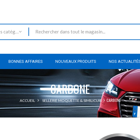
Toutes les catégories
BONNES AFFAIRES
NOUVEAUX PRODUITS
NOS ACTUALITÉ
CARBONE
CARBONE
ACCUEIL
SELLERIE MOQUETTE & SIMILICUIR