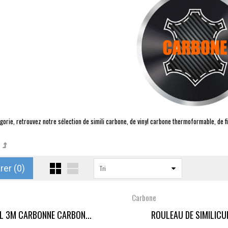
gorie, retrouvez notre sélection de simili carbone, de vinyl carbone thermoformable, de fi
er (
0
)
Tri
Carbone
YL 3M CARBONNE CARBON...
ROULEAU DE SIMILICUI