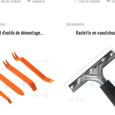
Liste de souhaits
Comparer
Liste de souhaits
Co
ires
Accessoires
t d'outils de démontage...
Raclette en caoutchou