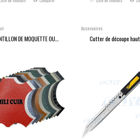
Liste de souhaits
Comparer
Liste de souhaits
Co
uir
Accessoires
NTILLON DE MOQUETTE OU...
Cutter de découpe haut 