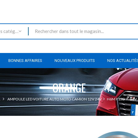
Toutes les catégories
BONNES AFFAIRES
NOUVEAUX PRODUITS
NOS ACTUALITÉ
ORANGE
L
AMPOULE LED VOITURE AUTO MOTO CAMION 12V 24V
H6M P15D
24V