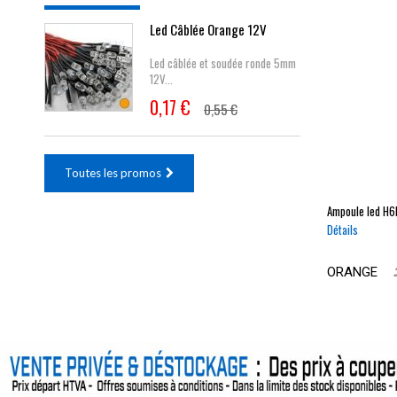
Led Câblée Orange 12V
Led câblée et soudée ronde 5mm
12V...
0,17 €
0,55 €
Toutes les promos
Ampoule led
H6
Détails
ORANGE