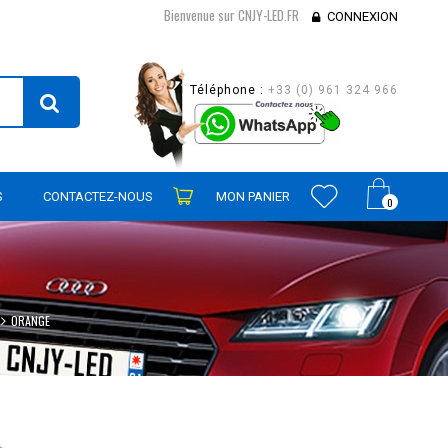
Bienvenue sur CNJY-LED.FR
CONNEXION
Téléphone :
+33 (0) 961 324 966
S
CONTACTEZ-NOUS
MON PANIER
0
ORANGE