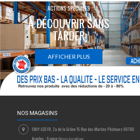
ACTIONS SPÉCIALES
À DÉCOUVRIR SANS
TARDER
AFFICHER PLUS
NOS MAGASINS
CNJY-LED.FR, Za de la Grône 15 Rue des Martins Pêcheurs 66700
Argeles - France
Nous localiser