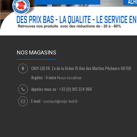
NOS MAGASINS
CNJY-LED.FR, Za de la Grône 15 Rue des Martins Pêcheurs 66700
Argeles - France
Nous localiser
Appelez-nous au :
+33 (0) 961 324 966
E-mail :
contact@cnjy-led.fr