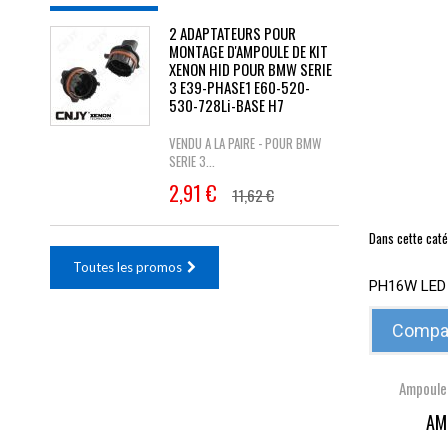
2 ADAPTATEURS POUR
MONTAGE D'AMPOULE DE KIT
XENON HID POUR BMW SERIE
3 E39-PHASE1 E60-520-
530-728Li-BASE H7
VENDU A LA PAIRE - POUR BMW
SERIE 3...
2,91 €
11,62 €
Dans cette caté
Toutes les promos
PH16W LED
Compar
Ampoule
AM