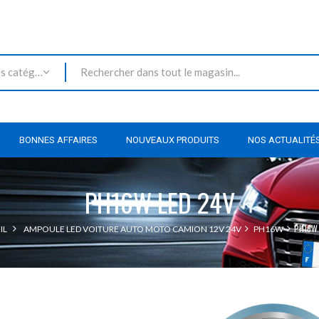
Toutes les catégories
BONNES AFFAIRES
NOUVEAUX PRODUITS
NOS ACTUALITÉ
PH16W LED 24V
PH16W
IL
AMPOULE LED VOITURE AUTO MOTO CAMION 12V 24V
PH16W