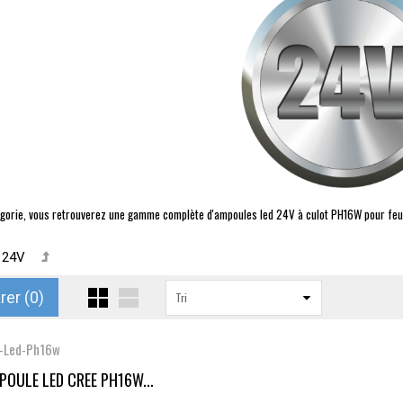
gorie, vous retrouverez une gamme complète d'ampoules led 24V à culot PH16W pour feux d
 24V
er (
0
)
Tri
-Led-Ph16w
POULE LED CREE PH16W...