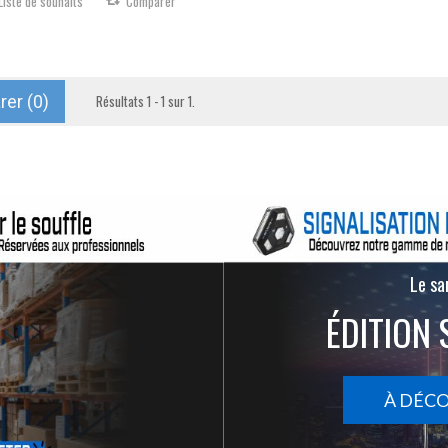
Liste de souhaits
Comparer
er (
0
)
Résultats 1 - 1 sur 1.
Le san
ÉDITION 
À DÉC