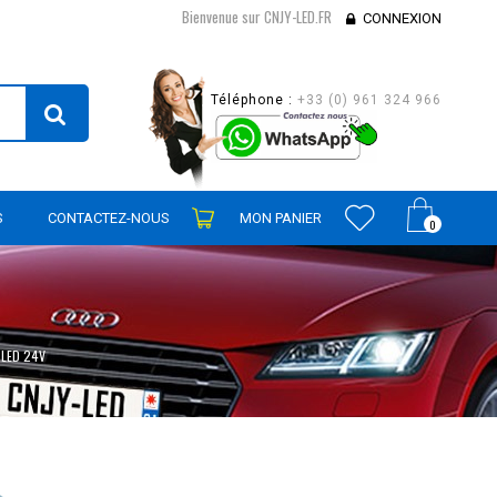
Bienvenue sur CNJY-LED.FR
CONNEXION
Téléphone :
+33 (0) 961 324 966
S
CONTACTEZ-NOUS
MON PANIER
0
 LED 24V