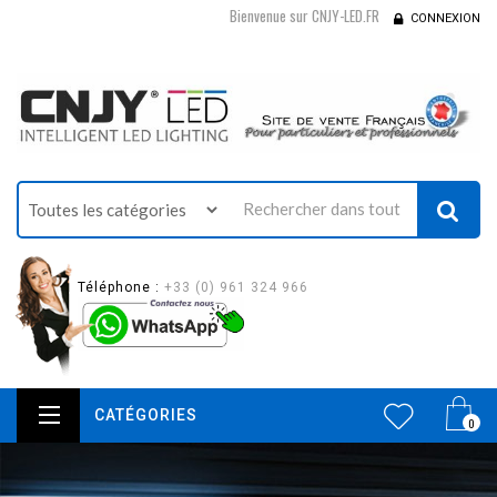
Bienvenue sur CNJY-LED.FR
CONNEXION
Téléphone :
+33 (0) 961 324 966
CATÉGORIES
0