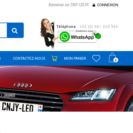
Bienvenue sur CNJY-LED.FR
CONNEXION
Téléphone :
+33 (0) 961 324 966
S
CONTACTEZ-NOUS
MON PANIER
0
ORANGE