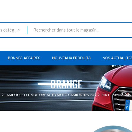
Toutes les catégories
BONNES AFFAIRES
NOUVEAUX PRODUITS
NOS ACTUALITÉ
ORANGE
AMPOULE LED VOITURE AUTO MOTO CAMION 12V 24V
HIR1 - 9011
24V