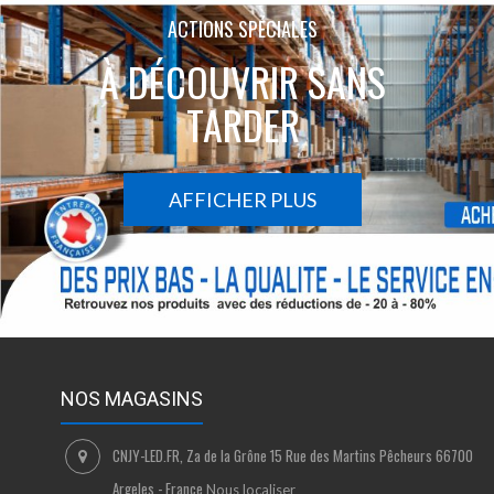
ACTIONS SPÉCIALES
À DÉCOUVRIR SANS
TARDER
AFFICHER PLUS
NOS MAGASINS
CNJY-LED.FR, Za de la Grône 15 Rue des Martins Pêcheurs 66700
Argeles - France
Nous localiser