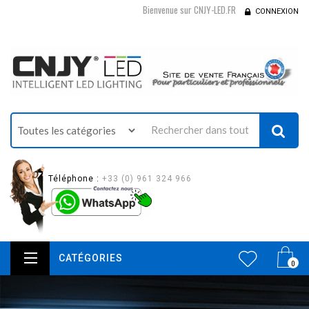
Bienvenue sur CNJY-LED.FR
CONNEXION
Téléphone :
+33 (0) 961 324 966
CATÉGORIES
0