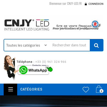
Bienvenue sur CNJY-LED.FR
CONNEXION
Téléphone :
+33 (0) 961 324 966
CATÉGORIES
0