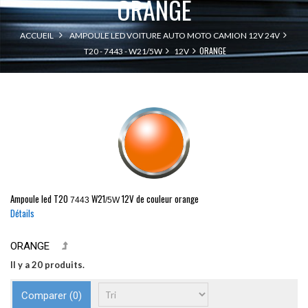
ORANGE
ACCUEIL
AMPOULE LED VOITURE AUTO MOTO CAMION 12V 24V
ORANGE
T20 - 7443 - W21/5W
12V
Ampoule led
T20
W21
12V de couleur orange
7443
/5W
Détails
ORANGE
Il y a 20 produits.
Comparer (
0
)