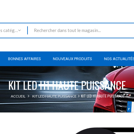
Toutes les catégories
BONNES AFFAIRES
NOUVEAUX PRODUITS
NOS ACTUALITÉ
KIT LED H1 HAUTE PUISSANCE
KIT LED H1 HAUTE PUISSANCE
ACCUEIL
KIT LED HAUTE PUISSANCE