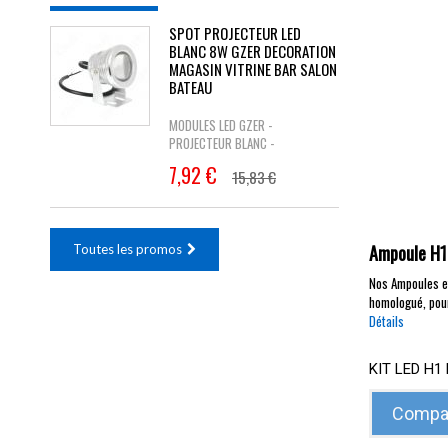
SPOT PROJECTEUR LED
BLANC 8W GZER DECORATION
MAGASIN VITRINE BAR SALON
BATEAU
MODULES LED GZER -
PROJECTEUR BLANC -
7,92 €
15,83 €
Ampoule H1 
Toutes les promos
Nos Ampoules et
homologué, pour
Détails
KIT LED H
Compar