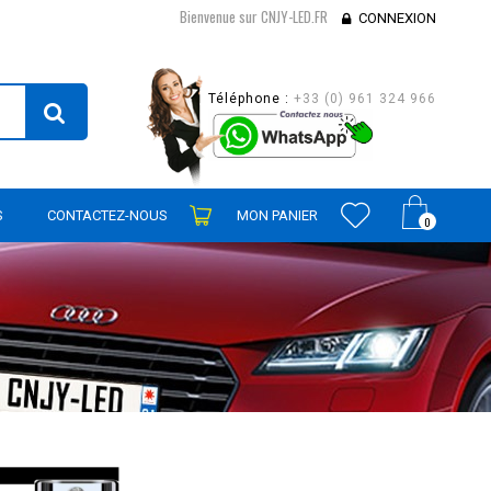
Bienvenue sur CNJY-LED.FR
CONNEXION
Téléphone :
+33 (0) 961 324 966
S
CONTACTEZ-NOUS
MON PANIER
0