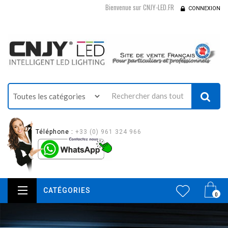
Bienvenue sur CNJY-LED.FR
CONNEXION
Téléphone :
+33 (0) 961 324 966
CATÉGORIES
0