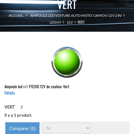
VERT
ACCUEIL
AMPOULE LED VOITURE AUTO MOTO CAMION 12V 24V
VERT
LED H7
12V
Ampoule led
PX26D
12V de couleur Vert
H7
Détails
VERT
Il y a 1 produit.
Comparer (
0
)