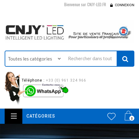
Bienvenue sur CNJY-LED.FR
CONNEXION
Téléphone :
+33 (0) 961 324 966
CATÉGORIES
0