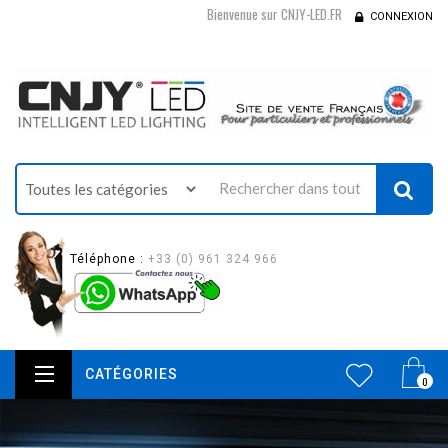
Bienvenue sur CNJY-LED.FR
CONNEXION
Téléphone :
+33 (0) 961 324 966
CATÉGORIES
0