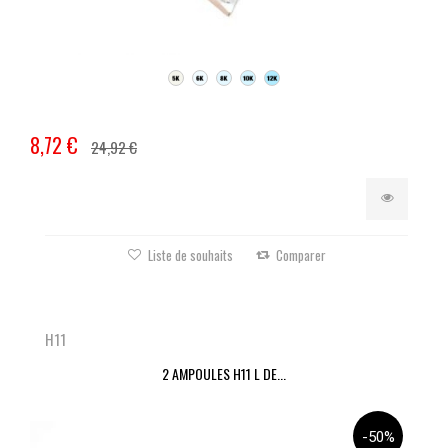
8,72 €
24,92 €
Liste de souhaits
Comparer
H11
2 AMPOULES H11 L DE...
-50%