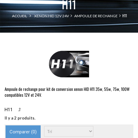
H11
H11
ACCUEIL
XENON HID 12V 24V
AMPOULE DE RECHANGE
Ampoule de rechange pour kit de conversion xenon HID H11 35w, 55w, 75w, 100W
compatibles 12V et 24V.
H11
Il y a 2 produits.
Comparer (
0
)