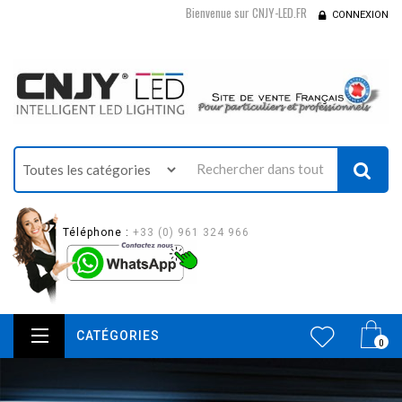
Bienvenue sur CNJY-LED.FR
CONNEXION
Téléphone :
+33 (0) 961 324 966
CATÉGORIES
0