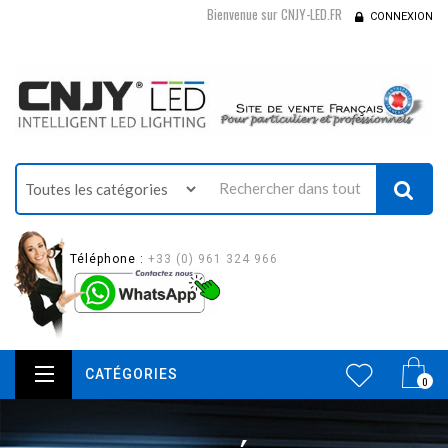
Bienvenue sur CNJY-LED.FR
CONNEXION
Téléphone :
+33 (0) 961 324 966
CATÉGORIES
0