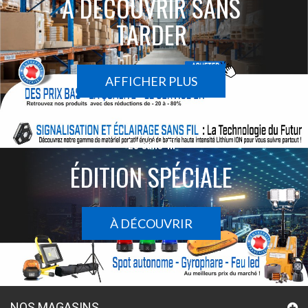
À DÉCOUVRIR SANS
TARDER
AFFICHER PLUS
Le sans-fil
ÉDITION SPÉCIALE
À DÉCOUVRIR
NOS MAGASINS