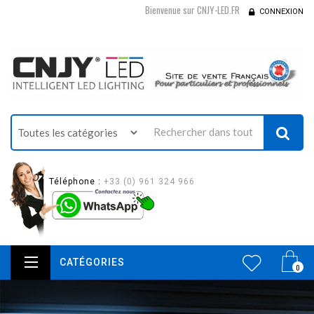
Bienvenue sur CNJY-LED.FR
CONNEXION
Téléphone :
+33 (0) 961 324 966
CATÉGORIES
0