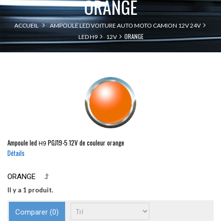
ORANGE
ACCUEIL
AMPOULE LED VOITURE AUTO MOTO CAMION 12V 24V
ORANGE
LED H9
12V
Ampoule led
PGJ19-5
12V de couleur orange
H9
Détails
ORANGE
Il y a 1 produit.
Comparer (
0
)