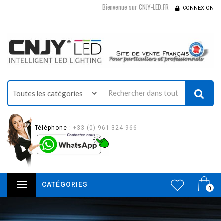
Bienvenue sur CNJY-LED.FR
CONNEXION
Téléphone :
+33 (0) 961 324 966
CATÉGORIES
0