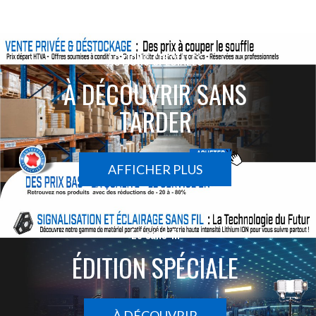
ACTIONS SPÉCIALES
À DÉCOUVRIR SANS
TARDER
AFFICHER PLUS
Le sans-fil
ÉDITION SPÉCIALE
À DÉCOUVRIR