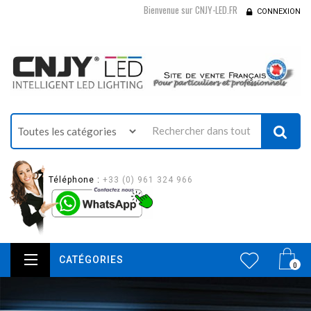
Bienvenue sur CNJY-LED.FR
CONNEXION
Téléphone :
+33 (0) 961 324 966
CATÉGORIES
0