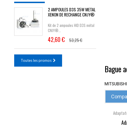
2 AMPOULES D3S 35W METAL
XENON DE RECHANGE CNJY®
Kit de 2 ampoules HID D3S métal
CNJY®...
42,60 €
53,25 €
Toutes les promos
Bague ad
MITSUBISH
Compar
Adaptat
Ad