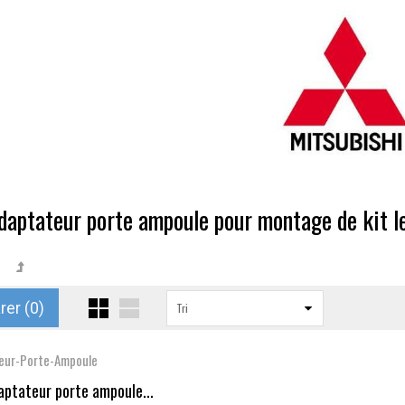
aptateur porte ampoule pour montage de kit le
I
er (
0
)
Tri
eur-Porte-Ampoule
aptateur porte ampoule...