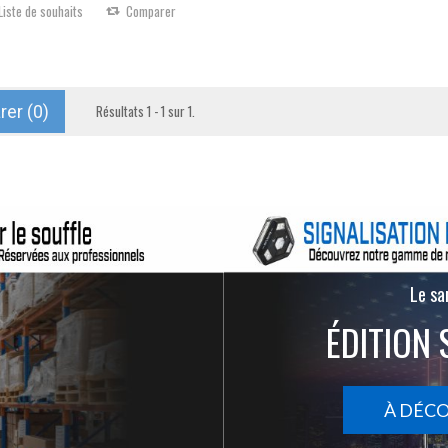
Liste de souhaits
Comparer
er (
0
)
Résultats 1 - 1 sur 1.
Le san
ÉDITION 
À DÉC