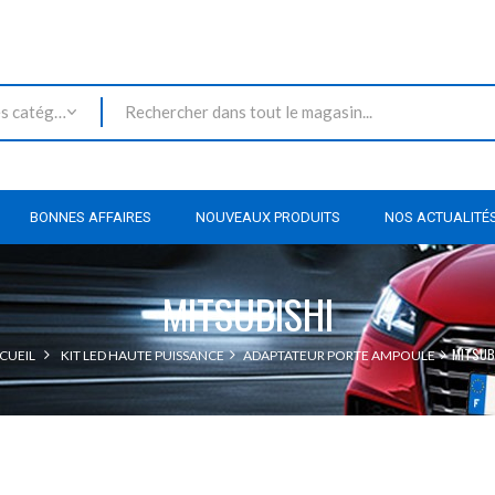
Toutes les catégories
BONNES AFFAIRES
NOUVEAUX PRODUITS
NOS ACTUALITÉ
MITSUBISHI
MITSUB
CUEIL
KIT LED HAUTE PUISSANCE
ADAPTATEUR PORTE AMPOULE