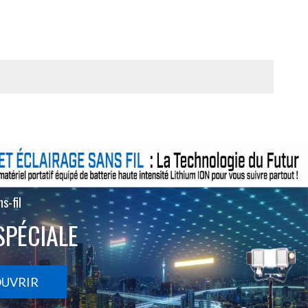
s-fil
SPÉCIALE
OUVRIR