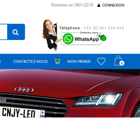
Bienvenue sur CNJY-LED.FR
CONNEXION
Téléphone :
+33 (0) 961 324 966
S
CONTACTEZ-NOUS
MON PANIER
0
ISHI