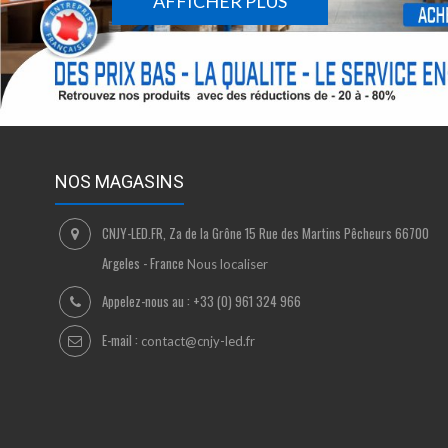
AFFICHER PLUS
NOS MAGASINS
CNJY-LED.FR, Za de la Grône 15 Rue des Martins Pêcheurs 66700
Argeles - France
Nous localiser
Appelez-nous au :
+33 (0) 961 324 966
E-mail :
contact@cnjy-led.fr