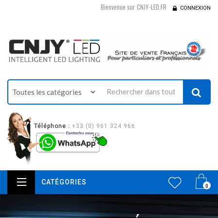
Bienvenue sur CNJY-LED.FR
CONNEXION
Téléphone :
+33 (0) 961 324 966
CATÉGORIES
0