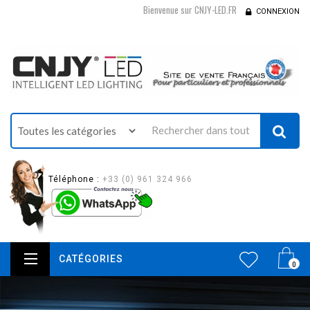
Bienvenue sur CNJY-LED.FR
CONNEXION
Téléphone :
+33 (0) 961 324 966
CATÉGORIES
0