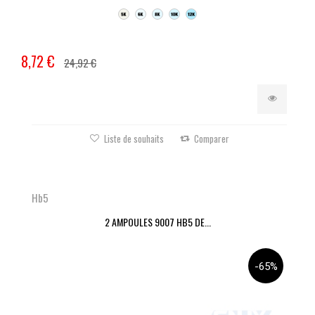
8,72 €
24,92 €
Liste de souhaits
Comparer
Hb5
2 AMPOULES 9007 HB5 DE...
-65%