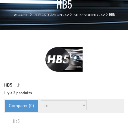
HB5
HB5
ACCUEIL
SPÉCIAL CAMION 24V
KIT XENON HID 24V
HB5
Il y a 2 produits.
Comparer (
0
)
Hb5