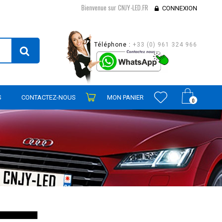
Bienvenue sur CNJY-LED.FR
CONNEXION
Téléphone :
+33 (0) 961 324 966
S
CONTACTEZ-NOUS
MON PANIER
0