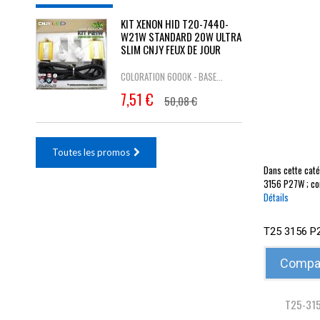
KIT XENON HID T20-7440-
W21W STANDARD 20W ULTRA
SLIM CNJY FEUX DE JOUR
COLORATION 6000K - BASE...
7,51 €
50,08 €
Toutes les promos
Dans cette caté
3156 P27W ; comp
Détails
T25 3156 
Compar
T25-31