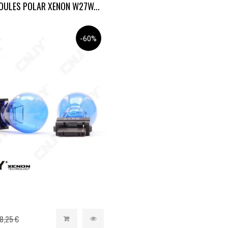
OULES POLAR XENON W27W...
-60%
8,25 €