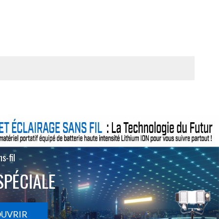
s-fil
SPÉCIALE
OUVRIR