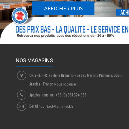
AFFICHER PLUS
NOS MAGASINS
CNJY-LED.FR, Za de la Grône 15 Rue des Martins Pêcheurs 66700
Argeles - France
Nous localiser
Appelez-nous au :
+33 (0) 961 324 966
E-mail :
contact@cnjy-led.fr