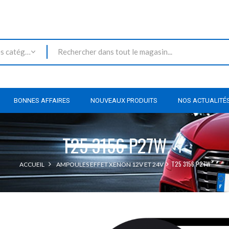
Toutes les catégories
BONNES AFFAIRES
NOUVEAUX PRODUITS
NOS ACTUALITÉ
T25 3156 P27W
T25 3156 P27W
ACCUEIL
AMPOULES EFFET XENON 12V ET 24V