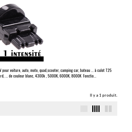
our voiture, auto, moto, quad,scooter, camping car, bateau ... à culot T25
lard, ... de couleur blanc, 4300k , 5000K, 6000K, 8000K Fonctio...
Il y a 1 produit.