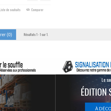
Liste de souhaits
Comparer
er (
0
)
Résultats 1 - 1 sur 1.
Le san
ÉDITION 
À DÉC