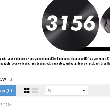
gorie, vous retrouverez une gamme complète d'ampoules plasma ou HOD au gaz xenon 12V p
atible pour veilleuse, feux de jour, éclairage stop, veilleuse, feux de recul, anti brouil
P27W
er (
0
)
Tri
56-P27w