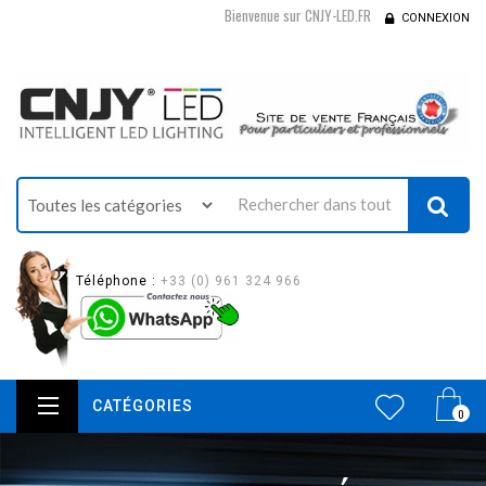
Bienvenue sur CNJY-LED.FR
CONNEXION
Téléphone :
+33 (0) 961 324 966
CATÉGORIES
0