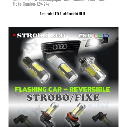
Moto-Camion-12v-24v
Ampoule LED FlickFlack® HLU...