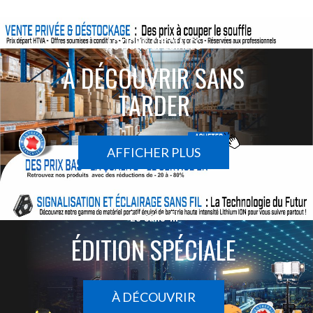
ACTIONS SPÉCIALES
À DÉCOUVRIR SANS
TARDER
AFFICHER PLUS
Le sans-fil
ÉDITION SPÉCIALE
À DÉCOUVRIR