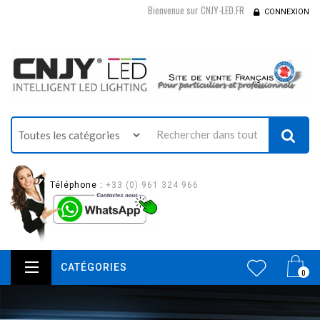
Bienvenue sur CNJY-LED.FR
CONNEXION
Téléphone :
+33 (0) 961 324 966
CATÉGORIES
0