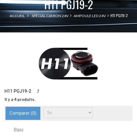
H11 PGJ19-2
H11 PGJ19-2
ACCUEIL
SPÉCIAL CAMION 24V
AMPOULE LED 24V
H11 PGJ19-2
Il y a 4 produits.
Comparer (
0
)
Blanc