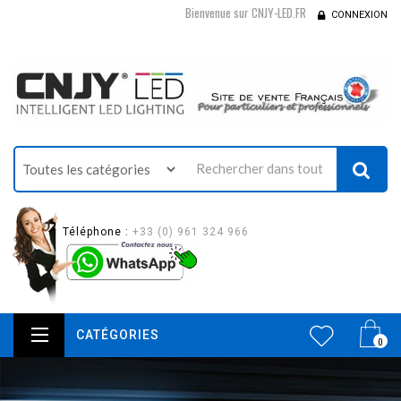
Bienvenue sur CNJY-LED.FR
CONNEXION
Téléphone :
+33 (0) 961 324 966
CATÉGORIES
0