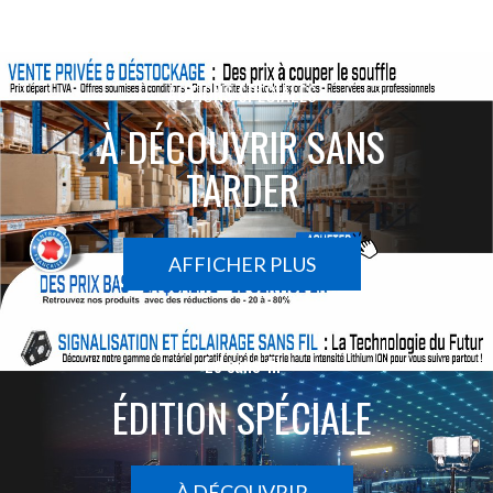
ACTIONS SPÉCIALES
À DÉCOUVRIR SANS
TARDER
AFFICHER PLUS
Le sans-fil
ÉDITION SPÉCIALE
À DÉCOUVRIR