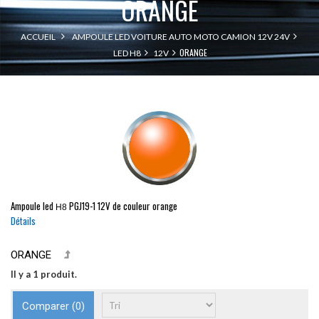
ORANGE
ACCUEIL
AMPOULE LED VOITURE AUTO MOTO CAMION 12V 24V
ORANGE
LED H8
12V
Ampoule led
PGJ19-1
12V de couleur orange
H8
Détails
ORANGE
Il y a 1 produit.
Comparer (
0
)