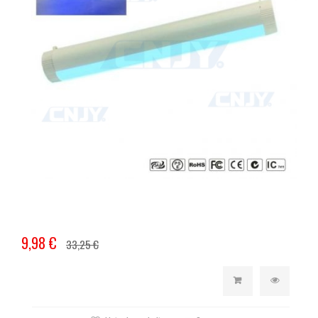
9,98 €
33,25 €