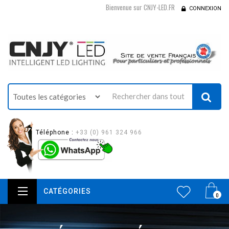
Bienvenue sur CNJY-LED.FR
CONNEXION
Téléphone :
+33 (0) 961 324 966
CATÉGORIES
0