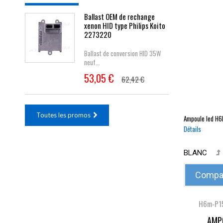
Ballast OEM de rechange
xenon HID type Philips Koito
2273220
Ballast de conversion HID 35W
neuf...
53,05 €
62,42 €
Toutes les promos
Ampoule led
H6
Détails
BLANC
Compar
H6m-P1
AMPO