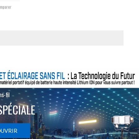
mparer
s-fil
SPÉCIALE
OUVRIR