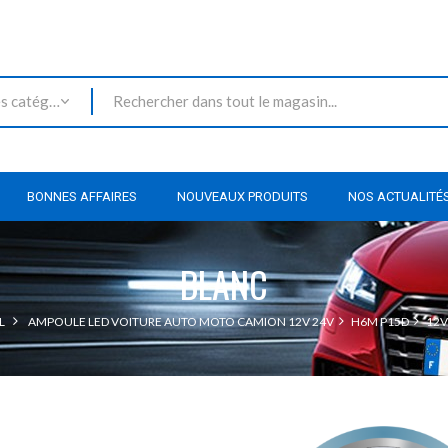
Toutes les catégories
BONNES AFFAIRES
NOUVEAUX PRODUITS
NOS ACTUALITÉ
BLANC
L
AMPOULE LED VOITURE AUTO MOTO CAMION 12V 24V
H6M P15D
12V