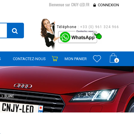
Bienvenue sur CNJY-LED.FR
CONNEXION
Téléphone :
+33 (0) 961 324 966
S
CONTACTEZ-NOUS
MON PANIER
0
BLANC