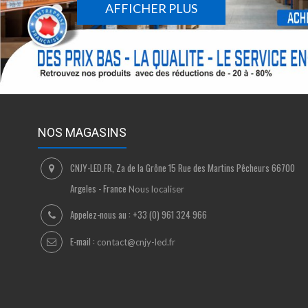
AFFICHER PLUS
NOS MAGASINS
CNJY-LED.FR, Za de la Grône 15 Rue des Martins Pêcheurs 66700
Argeles - France
Nous localiser
Appelez-nous au :
+33 (0) 961 324 966
E-mail :
contact@cnjy-led.fr