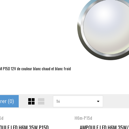
M
P15D
12V de couleur blanc chaud et blanc froid
er (
0
)
Tri
5d
H6m-P15d
ULE LED H6M 35W P15D...
AMPOULE LED H6M 35W/