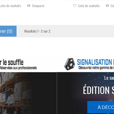
Liste de souhaits
Comparer
Liste de souhaits
Co
er (
0
)
Résultats 1 - 2 sur 2.
Le san
ÉDITION 
À DÉC