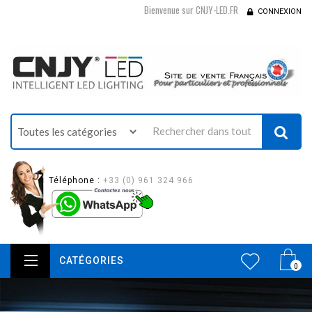
Bienvenue sur CNJY-LED.FR
CONNEXION
Téléphone :
+33 (0) 961 324 966
CATÉGORIES
0