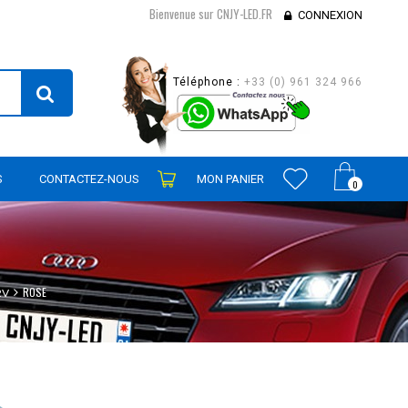
Bienvenue sur CNJY-LED.FR
CONNEXION
Téléphone :
+33 (0) 961 324 966
S
CONTACTEZ-NOUS
MON PANIER
0
ROSE
2V