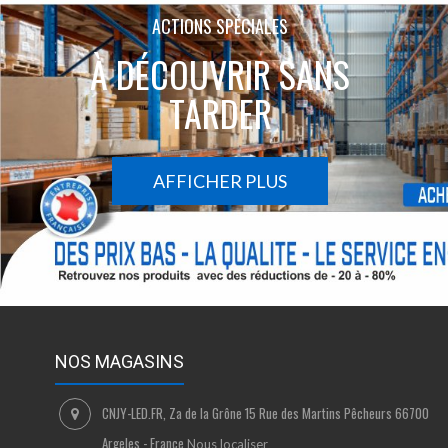
ACTIONS SPÉCIALES
À DÉCOUVRIR SANS
TARDER
AFFICHER PLUS
NOS MAGASINS
CNJY-LED.FR, Za de la Grône 15 Rue des Martins Pêcheurs 66700
Argeles - France
Nous localiser