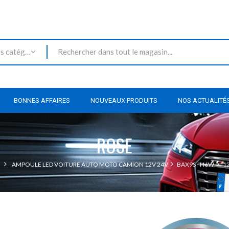
Toutes les catégories
BONNES AFFAIRES
NOUVEAUX PRODUITS
NOS ACTUALITÉ
ROSE
AMPOULE LED VOITURE AUTO MOTO CAMION 12V 24V
BAX9S - H6W
1