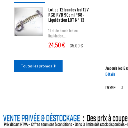
Lot de 12 bandes led 12V
RGB RVB 90cm IP68 -
Liquidation LOT N° 13
1 Lot de bande led en
liquidation....
24,50 €
35,00 €
Toutes les promos
Ampoule led
Ba
Détails
ROSE