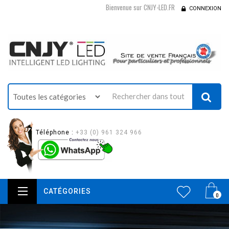
Bienvenue sur CNJY-LED.FR
CONNEXION
Téléphone :
+33 (0) 961 324 966
CATÉGORIES
0