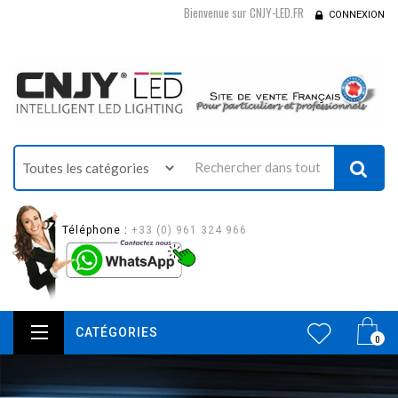
Bienvenue sur CNJY-LED.FR
CONNEXION
Téléphone :
+33 (0) 961 324 966
CATÉGORIES
0