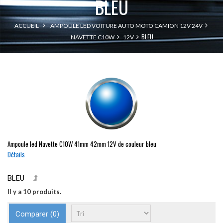
BLEU
ACCUEIL
AMPOULE LED VOITURE AUTO MOTO CAMION 12V 24V
BLEU
NAVETTE C10W
12V
Ampoule led
Navette
C10W
41mm
42mm
12V de couleur bleu
Détails
BLEU
Il y a 10 produits.
Comparer (
0
)