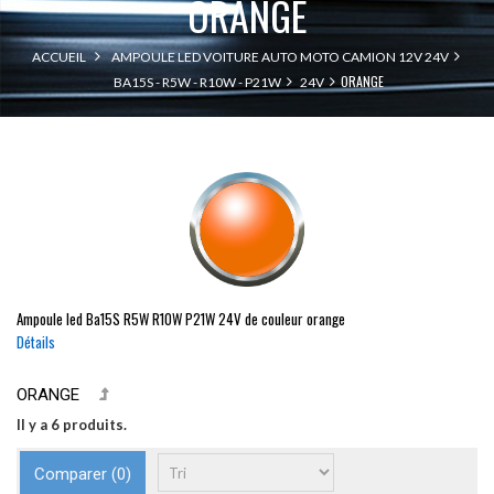
ORANGE
ACCUEIL
AMPOULE LED VOITURE AUTO MOTO CAMION 12V 24V
ORANGE
BA15S - R5W - R10W - P21W
24V
Ampoule led
Ba15S
R5W
R10W
P21W
24V de couleur orange
Détails
ORANGE
Il y a 6 produits.
Comparer (
0
)