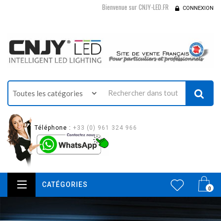
Bienvenue sur CNJY-LED.FR
CONNEXION
Téléphone :
+33 (0) 961 324 966
CATÉGORIES
0