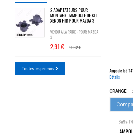
2 ADAPTATEURS POUR
MONTAGE D'AMPOULE DE KIT
XENON HID POUR MAZDA 3
VENDU A LA PAIRE - POUR MAZDA
3
2,91 €
11,62 €
Toutes les promos
Ampoule led
T4
Détails
ORANGE
Compar
Ba9s-T
AMPOU