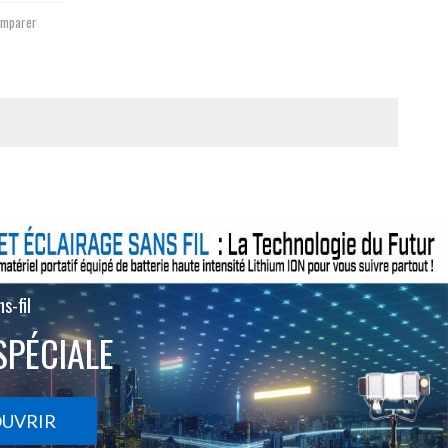
mparer
s-fil
SPÉCIALE
OUVRIR