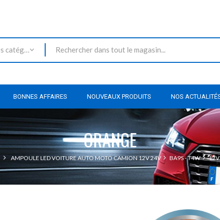
Toutes les catégories
BONNES AFFAIRES
NOUVEAUX PRODUITS
NOS ACTUALITÉ
ORANGE
AMPOULE LED VOITURE AUTO MOTO CAMION 12V 24V
BA9S - T4W
12V