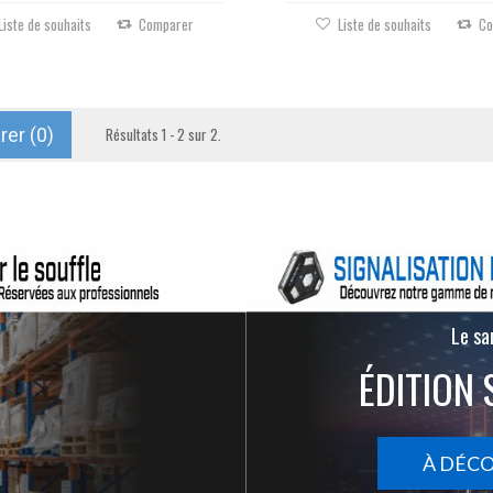
Liste de souhaits
Comparer
Liste de souhaits
Co
er (
0
)
Résultats 1 - 2 sur 2.
Le san
ÉDITION 
À DÉC