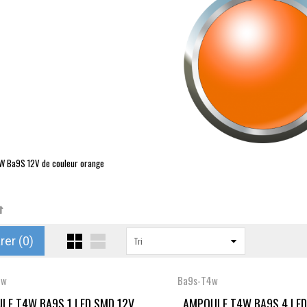
W
Ba9S
12V de couleur orange
er (
0
)
Tri
4w
Ba9s-T4w
LE T4W BA9S 1 LED SMD 12V
AMPOULE T4W BA9S 4 LED