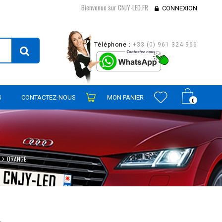
Bienvenue sur CNJY-LED.FR
CONNEXION
Téléphone :
+33 (0) 961 324 966
S
CONTACTEZ-NOUS
MON PANIER
0
ORANGE