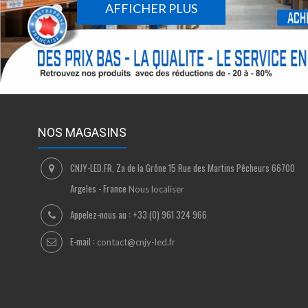
AFFICHER PLUS
NOS MAGASINS
CNJY-LED.FR, Za de la Grône 15 Rue des Martins Pêcheurs 66700
Argeles - France
Nous localiser
Appelez-nous au :
+33 (0) 961 324 966
E-mail :
contact@cnjy-led.fr