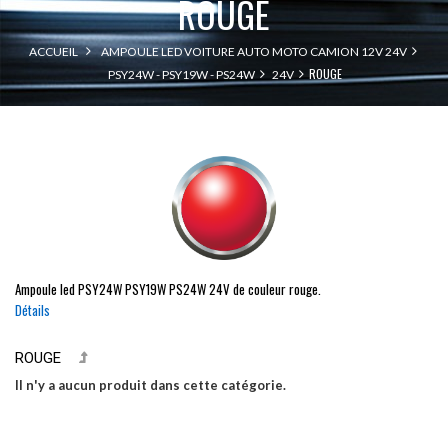
ROUGE
ACCUEIL
AMPOULE LED VOITURE AUTO MOTO CAMION 12V 24V
ROUGE
PSY24W - PSY19W - PS24W
24V
Ampoule led
PSY24W
PSY19W
PS24W
24V de couleur rouge.
Détails
ROUGE
Il n'y a aucun produit dans cette catégorie.