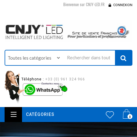
Bienvenue sur CNJY-LED.FR
CONNEXION
Téléphone :
+33 (0) 961 324 966
CATÉGORIES
0