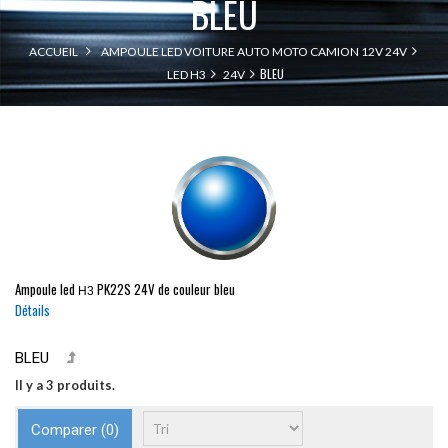
BLEU
ACCUEIL
AMPOULE LED VOITURE AUTO MOTO CAMION 12V 24V
BLEU
LED H3
24V
Ampoule led
PK22S
24V de couleur bleu
H3
Détails
BLEU
Il y a 3 produits.
Comparer (
0
)