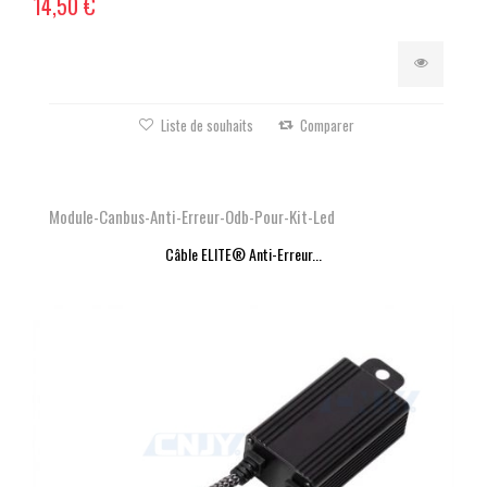
14,50 €
Liste de souhaits
Comparer
Module-Canbus-Anti-Erreur-Odb-Pour-Kit-Led
Câble ELITE® Anti-Erreur...