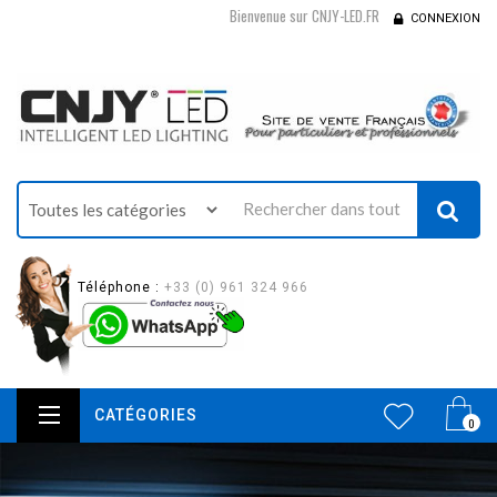
Bienvenue sur CNJY-LED.FR
CONNEXION
Téléphone :
+33 (0) 961 324 966
CATÉGORIES
0