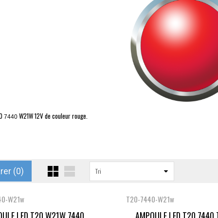
0
W21W
12V de couleur rouge.
7440
er (
0
)
Tri
40-W21w
T20-7440-W21w
ULE LED T20 W21W 7440...
AMPOULE LED T20 7440 T