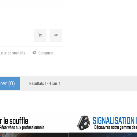
Liste de souhaits
Comparer
er (
0
)
Résultats 1 - 4 sur 4.