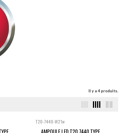
Il y a 4 produits.
T20-7440-W21w
YPE...
AMPOULE LED T20 7440 TYPE...