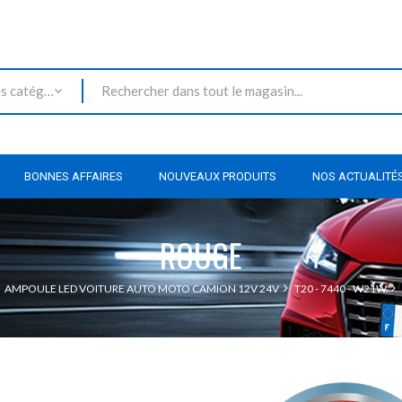
Toutes les catégories
BONNES AFFAIRES
NOUVEAUX PRODUITS
NOS ACTUALITÉ
ROUGE
AMPOULE LED VOITURE AUTO MOTO CAMION 12V 24V
T20 - 7440 - W21W