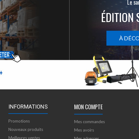
Le san
ÉDITION 
À DÉC
MON COMPTE
INFORMATIONS
Promotions
Mes commandes
Nouveaux produits
Mes avoirs
Meilleures ventes
Mes adresses