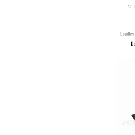
Douille
Do