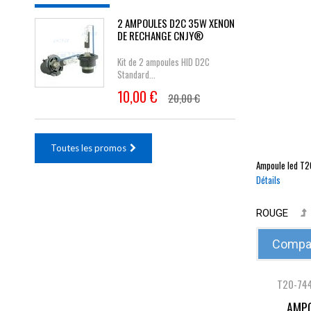
2 AMPOULES D2C 35W XENON
DE RECHANGE CNJY®
Kit de 2 ampoules HID D2C
Standard...
10,00 €
20,00 €
Toutes les promos
Ampoule led
T2
Détails
ROUGE
Compar
T20-74
AMPO