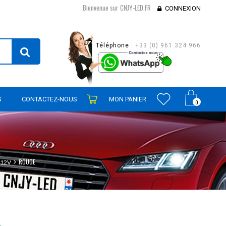
Bienvenue sur CNJY-LED.FR
CONNEXION
Téléphone :
+33 (0) 961 324 966
S
CONTACTEZ-NOUS
MON PANIER
0
ROUGE
12V