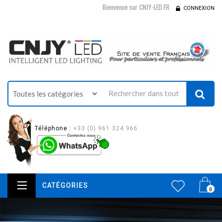
Bienvenue sur CNJY-LED.FR
CONNEXION
Téléphone :
+33 (0) 961 324 966
CATÉGORIES
0