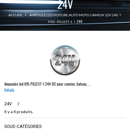
24V
ACCUEIL
AMPOULE LED VOITURE AUTO MOTO CAMION 12V 24V
24V
H15 - PGJ23T-1
Ampoules led H15
PGJ23T-1
24V DC pour camion, bateau, ...
Détails
24V
Il y a 4 produits.
SOUS-CATÉGORIES