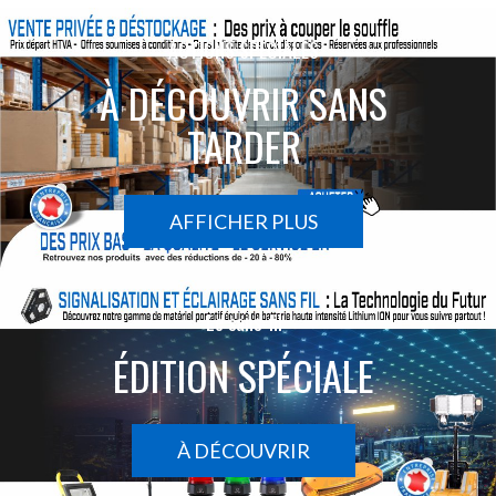
ACTIONS SPÉCIALES
À DÉCOUVRIR SANS
TARDER
AFFICHER PLUS
Le sans-fil
ÉDITION SPÉCIALE
À DÉCOUVRIR