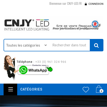
Bienvenue sur CNJY-LED.FR
CONNEXION
Téléphone :
+33 (0) 961 324 966
CATÉGORIES
0