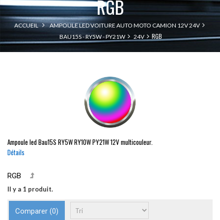
RGB
ACCUEIL
AMPOULE LED VOITURE AUTO MOTO CAMION 12V 24V
RGB
BAU15S - RY5W - PY21W
24V
Ampoule led
Bau15S
RY5W
RY10W
PY21W
12V multicouleur.
Détails
RGB
Il y a 1 produit.
Comparer (
0
)