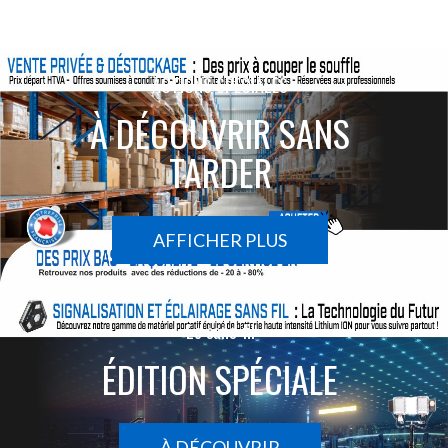
ACTIONS SPÉCIALES
À DÉCOUVRIR SANS
TARDER
AFFICHER PLUS
Le sans-fil
ÉDITION SPÉCIALE
À DÉCOUVRIR