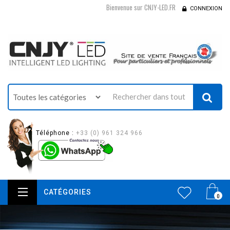
Bienvenue sur CNJY-LED.FR
CONNEXION
Téléphone :
+33 (0) 961 324 966
CATÉGORIES
0