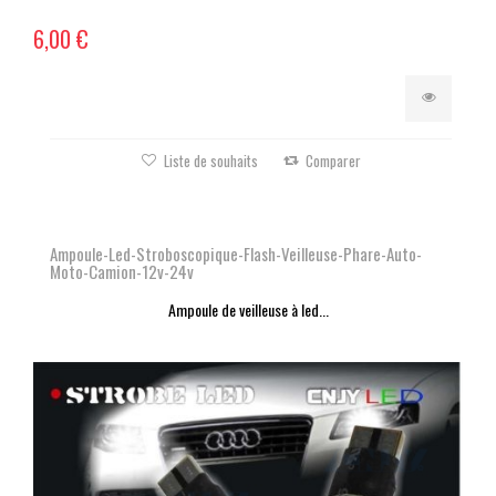
6,00 €
Liste de souhaits
Comparer
Ampoule-Led-Stroboscopique-Flash-Veilleuse-Phare-Auto-
Moto-Camion-12v-24v
Ampoule de veilleuse à led...