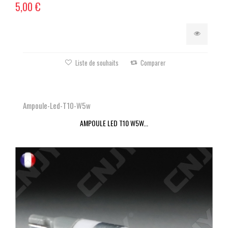
5,00 €
Liste de souhaits
Comparer
Ampoule-Led-T10-W5w
AMPOULE LED T10 W5W...