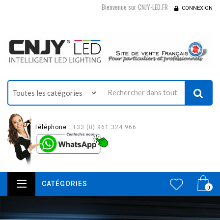
Bienvenue sur CNJY-LED.FR
CONNEXION
Téléphone :
+33 (0) 961 324 966
CATÉGORIES
0