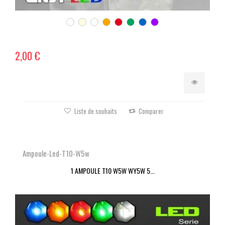
2,00 €
Liste de souhaits
Comparer
Ampoule-Led-T10-W5w
1 AMPOULE T10 W5W WY5W 5...